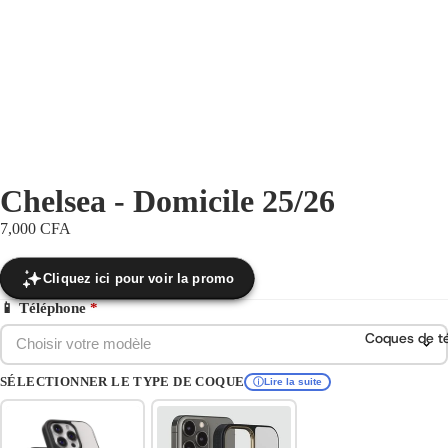
Chelsea - Domicile 25/26
7,000 CFA
Cliquez ici pour voir la promo
📱 Téléphone
*
Coques de t
Choisir votre modèle
SÉLECTIONNER LE TYPE DE COQUE
Lire la suite