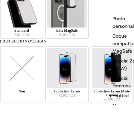
Photo
personnal
Standard
Elite MagSafe
7,000 CFA
10,000 CFA
Coque
PROTECTION D'ÉCRAN
compatib
MagSafe
Ouvrir
Special Z
l’image
(NEW)
en
Special
plein
écran
Femmes
Non
Protection Écran
Protection Écran [Anti-
Football
Espion]
+3,000 CFA
+6,000 CFA
Mangas
Nom
*
i
NBA
Politique de confidentialité
7,000 CFA
Numéro
*
i
Conditions d’utilisation