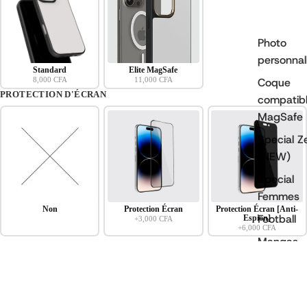
Photo
personnal
Standard
Elite MagSafe
8,000 CFA
11,000 CFA
Coque
PROTECTION D'ÉCRAN
compatib
MagSafe
Ouvrir
Special Z
l’image
(NEW)
en
Special
plein
écran
Femmes
Non
Protection Écran
Protection Écran [Anti-
Football
Espion]
+3,000 CFA
+6,000 CFA
Mangas
Nom
*
i
NBA
Politique de confidentialité
8,000 CFA
Numéro
*
i
Conditions d’utilisation